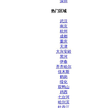
深圳
热门区域
武汉
南京
杭州
成都
重庆
天津
大兴安岭
黑河
伊春
齐齐哈尔
佳木斯
鹤岗
绥化
双鸭山
鸡西
七台河
哈尔滨
牡丹江