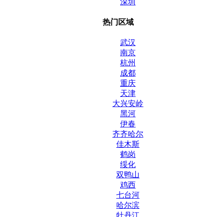
深圳
热门区域
武汉
南京
杭州
成都
重庆
天津
大兴安岭
黑河
伊春
齐齐哈尔
佳木斯
鹤岗
绥化
双鸭山
鸡西
七台河
哈尔滨
牡丹江