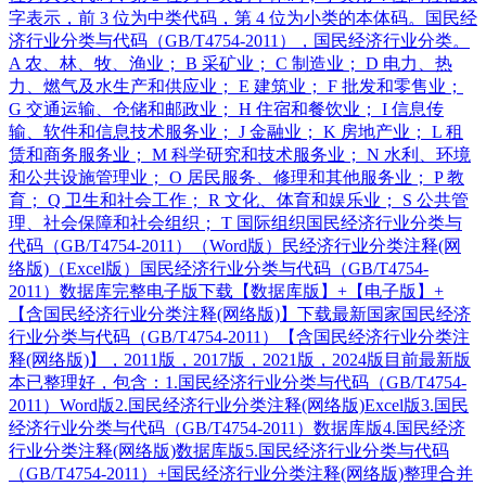
字表示，前 3 位为中类代码，第 4 位为小类的本体码。国民经
济行业分类与代码（GB/T4754-2011），国民经济行业分类。
A 农、林、牧、渔业； B 采矿业； C 制造业； D 电力、热
力、燃气及水生产和供应业； E 建筑业； F 批发和零售业；
G 交通运输、仓储和邮政业； H 住宿和餐饮业； I 信息传
输、软件和信息技术服务业； J 金融业； K 房地产业； L 租
赁和商务服务业； M 科学研究和技术服务业； N 水利、环境
和公共设施管理业； O 居民服务、修理和其他服务业； P 教
育； Q 卫生和社会工作； R 文化、体育和娱乐业； S 公共管
理、社会保障和社会组织； T 国际组织国民经济行业分类与
代码（GB/T4754-2011）（Word版）民经济行业分类注释(网
络版)（Excel版）国民经济行业分类与代码（GB/T4754-
2011）数据库完整电子版下载【数据库版】+【电子版】+
【含国民经济行业分类注释(网络版)】下载最新国家国民经济
行业分类与代码（GB/T4754-2011）【含国民经济行业分类注
释(网络版)】，2011版，2017版，2021版，2024版目前最新版
本已整理好，包含：1.国民经济行业分类与代码（GB/T4754-
2011）Word版2.国民经济行业分类注释(网络版)Excel版3.国民
经济行业分类与代码（GB/T4754-2011）数据库版4.国民经济
行业分类注释(网络版)数据库版5.国民经济行业分类与代码
（GB/T4754-2011）+国民经济行业分类注释(网络版)整理合并