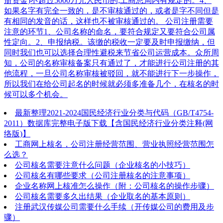
册资金)不超过5000万元人民币的;工商总局内有规定的。4、
如果名字有完全一致的，是不审核通过的，或者是字不同但是
有相同的发音的话，这样也不被审核通过的。 公司注册需要
注意的环节1、公司名称的命名，要符合规定又要符合公司属
性定向。2、申报纳税。该缴的税收一定要及时申报缴纳，但
同时我们也可以选择合理性避税来节省公司运营成本。众所周
知，公司的名称审核备案只有通过了，才能进行公司注册的其
他流程，一旦公司名称审核被驳回，就不能进行下一步操作，
所以我们在给公司起名的时候就必须多准备几个，在核名的时
候可以多个机会。
最新整理2021-2024国民经济行业分类与代码（GB/T4754-
2011）数据库完整电子版下载【含国民经济行业分类注释(网
络版)】
工商网上核名，公司注册经营范围、营业执照经营范围怎
么选？
公司核名需要注意什么问题（企业核名的小技巧）
公司核名有哪些要求（公司注册核名的注意事项）
企业名称网上核准怎么操作（附：公司核名的操作步骤）
公司核名需要多久出结果（企业取名的基本原则）
注册武汉传媒公司需要什么手续（开传媒公司的费用及步
骤）