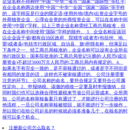
企业名称不得称呼“中国”“中华”“省市”“国家”“国际性”等红字;
在企业名称两边使用“中国”“中华”“全国”“国家”“国际”等字样
的，该字样应是行业的限定语;使用外地(境内)出资企业字号的
外商独资企业、公理会全资的外商投资企业，可以在名称中间
使用“(中国)”字样。以上三类企业名称需经工商总局核准，但
在企业名称中间使用“国际”字样的除外。 3、企业名称应该冠
以企业设于省(都有自治区政府、院辖市)或者市(包括州、地、
盟)或者县(包括市行政区域、自治县、旗)所辖名称，但满足以
下条件之一、经工商总局核准的，企业名称可以设有企业所在
地行政区划：国务院批准的;工商总局登记注册的;人民币(或注
册资金)不超过5000万元人民币的;工商总局内有规定的。4、
如果名字有完全一致的，是不审核通过的，或者是字不同但是
有相同的发音的话，这样也不被审核通过的。 公司注册需要
注意的环节1、公司名称的命名，要符合规定又要符合公司属
性定向。2、申报纳税。该缴的税收一定要及时申报缴纳，但
同时我们也可以选择合理性避税来节省公司运营成本。众所周
知，公司的名称审核备案只有通过了，才能进行公司注册的其
他流程，一旦公司名称审核被驳回，就不能进行下一步操作，
所以我们在给公司起名的时候就必须多准备几个，在核名的时
候可以多个机会。
注册新公司怎么取名？