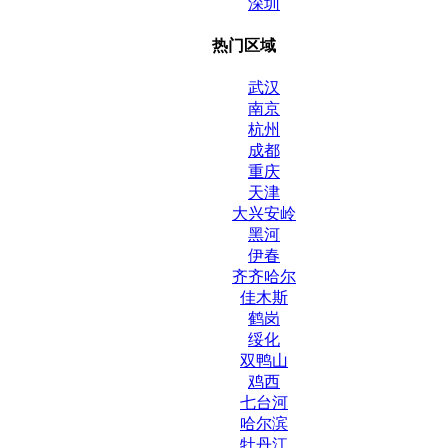
深圳
热门区域
武汉
南京
杭州
成都
重庆
天津
大兴安岭
黑河
伊春
齐齐哈尔
佳木斯
鹤岗
绥化
双鸭山
鸡西
七台河
哈尔滨
牡丹江