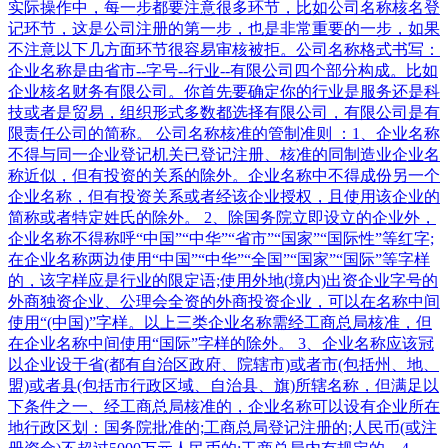
实际操作中，每一步都要注意很多环节，比如公司名称核名登
记环节，这是公司注册的第一步，也是非常重要的一步，如果
不注意以下几方面环节很容易审核被拒。公司名称格式书写：
企业名称是由省市--字号--行业--有限公司四个部分构成。比如
企业核名财务有限公司。你首先要确定你的行业是服务还是科
技或者是贸易，组织形式多数都选择有限公司，有限公司是有
限责任公司的简称。 公司名称核准的管制准则 ：1、企业名称
不得与同一企业登记机关已登记注册、核准的同制造业企业名
称近似，但有投资的关系的除外。企业名称中不得成份另一个
企业名称，但有投资关系或者经该企业授权，且使用该企业的
简称或者特定姓氏的除外。 2、除国务院立即设立的企业外，
企业名称不得称呼“中国”“中华”“省市”“国家”“国际性”等红字;
在企业名称两边使用“中国”“中华”“全国”“国家”“国际”等字样
的，该字样应是行业的限定语;使用外地(境内)出资企业字号的
外商独资企业、公理会全资的外商投资企业，可以在名称中间
使用“(中国)”字样。以上三类企业名称需经工商总局核准，但
在企业名称中间使用“国际”字样的除外。 3、企业名称应该冠
以企业设于省(都有自治区政府、院辖市)或者市(包括州、地、
盟)或者县(包括市行政区域、自治县、旗)所辖名称，但满足以
下条件之一、经工商总局核准的，企业名称可以设有企业所在
地行政区划：国务院批准的;工商总局登记注册的;人民币(或注