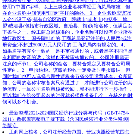
外商独资企业、公理会全资的外商投资企业，可以在名称中间
使用“(中国)”字样。以上三类企业名称需经工商总局核准，但
在企业名称中间使用“国际”字样的除外。 3、企业名称应该冠
以企业设于省(都有自治区政府、院辖市)或者市(包括州、地、
盟)或者县(包括市行政区域、自治县、旗)所辖名称，但满足以
下条件之一、经工商总局核准的，企业名称可以设有企业所在
地行政区划：国务院批准的;工商总局登记注册的;人民币(或注
册资金)不超过5000万元人民币的;工商总局内有规定的。4、
如果名字有完全一致的，是不审核通过的，或者是字不同但是
有相同的发音的话，这样也不被审核通过的。 公司注册需要
注意的环节1、公司名称的命名，要符合规定又要符合公司属
性定向。2、申报纳税。该缴的税收一定要及时申报缴纳，但
同时我们也可以选择合理性避税来节省公司运营成本。众所周
知，公司的名称审核备案只有通过了，才能进行公司注册的其
他流程，一旦公司名称审核被驳回，就不能进行下一步操作，
所以我们在给公司起名的时候就必须多准备几个，在核名的时
候可以多个机会。
最新整理2021-2024国民经济行业分类与代码（GB/T4754-
2011）数据库完整电子版下载【含国民经济行业分类注释(网
络版)】
工商网上核名，公司注册经营范围、营业执照经营范围怎