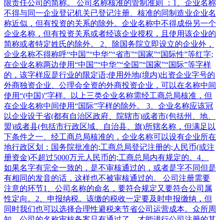
限责任公司的简称。 公司名称核准的管制准则 ：1、企业名称
不得与同一企业登记机关已登记注册、核准的同制造业企业名
称近似，但有投资的关系的除外。企业名称中不得成份另一个
企业名称，但有投资关系或者经该企业授权，且使用该企业的
简称或者特定姓氏的除外。 2、除国务院立即设立的企业外，
企业名称不得称呼“中国”“中华”“省市”“国家”“国际性”等红字;
在企业名称两边使用“中国”“中华”“全国”“国家”“国际”等字样
的，该字样应是行业的限定语;使用外地(境内)出资企业字号的
外商独资企业、公理会全资的外商投资企业，可以在名称中间
使用“(中国)”字样。以上三类企业名称需经工商总局核准，但
在企业名称中间使用“国际”字样的除外。 3、企业名称应该冠
以企业设于省(都有自治区政府、院辖市)或者市(包括州、地、
盟)或者县(包括市行政区域、自治县、旗)所辖名称，但满足以
下条件之一、经工商总局核准的，企业名称可以设有企业所在
地行政区划：国务院批准的;工商总局登记注册的;人民币(或注
册资金)不超过5000万元人民币的;工商总局内有规定的。4、
如果名字有完全一致的，是不审核通过的，或者是字不同但是
有相同的发音的话，这样也不被审核通过的。 公司注册需要
注意的环节1、公司名称的命名，要符合规定又要符合公司属
性定向。2、申报纳税。该缴的税收一定要及时申报缴纳，但
同时我们也可以选择合理性避税来节省公司运营成本。众所周
知，公司的名称审核备案只有通过了，才能进行公司注册的其