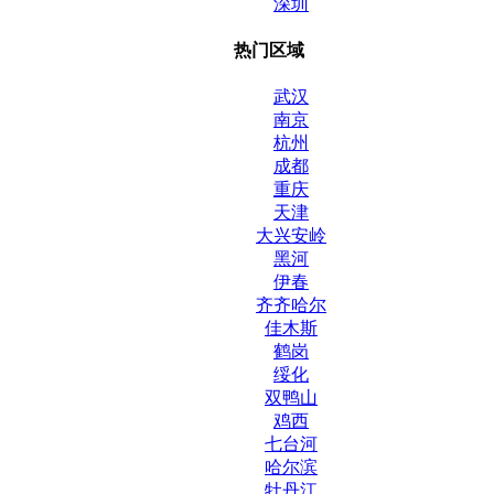
深圳
热门区域
武汉
南京
杭州
成都
重庆
天津
大兴安岭
黑河
伊春
齐齐哈尔
佳木斯
鹤岗
绥化
双鸭山
鸡西
七台河
哈尔滨
牡丹江