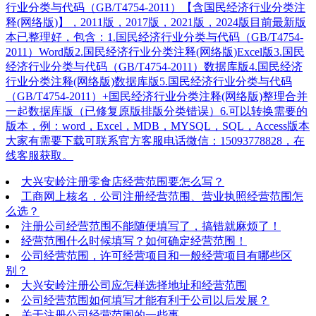
行业分类与代码（GB/T4754-2011）【含国民经济行业分类注
释(网络版)】，2011版，2017版，2021版，2024版目前最新版
本已整理好，包含：1.国民经济行业分类与代码（GB/T4754-
2011）Word版2.国民经济行业分类注释(网络版)Excel版3.国民
经济行业分类与代码（GB/T4754-2011）数据库版4.国民经济
行业分类注释(网络版)数据库版5.国民经济行业分类与代码
（GB/T4754-2011）+国民经济行业分类注释(网络版)整理合并
一起数据库版（已修复原版排版分类错误）6.可以转换需要的
版本，例：word，Excel，MDB，MYSQL，SQL，Access版本
大家有需要下载可联系官方客服电话微信：15093778828，在
线客服获取。
大兴安岭注册零食店经营范围要怎么写？
工商网上核名，公司注册经营范围、营业执照经营范围怎
么选？
注册公司经营范围不能随便填写了，搞错就麻烦了！
经营范围什么时候填写？如何确定经营范围！
公司经营范围，许可经营项目和一般经营项目有哪些区
别？
大兴安岭注册公司应怎样选择地址和经营范围
公司经营范围如何填写才能有利于公司以后发展？
关于注册公司经营范围的一些事