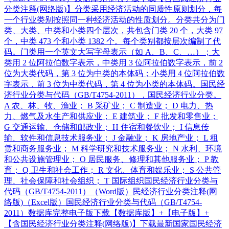
分类注释(网络版)】分类采用经济活动的同质性原则划分，每
一个行业类别按照同一种经济活动的性质划分。分类共分为门
类、大类、中类和小类四个层次，共包含门类 20 个，大类 97
个，中类 473 个和小类 1382 个。每个类别都按层次编制了代
码。门类用一个英文大写字母表示（如 A、B、C、…）；大
类用 2 位阿拉伯数字表示，中类用 3 位阿拉伯数字表示，前 2
位为大类代码，第 3 位为中类的本体码；小类用 4 位阿拉伯数
字表示，前 3 位为中类代码，第 4 位为小类的本体码。国民经
济行业分类与代码（GB/T4754-2011），国民经济行业分类。
A 农、林、牧、渔业； B 采矿业； C 制造业； D 电力、热
力、燃气及水生产和供应业； E 建筑业； F 批发和零售业；
G 交通运输、仓储和邮政业； H 住宿和餐饮业； I 信息传
输、软件和信息技术服务业； J 金融业； K 房地产业； L 租
赁和商务服务业； M 科学研究和技术服务业； N 水利、环境
和公共设施管理业； O 居民服务、修理和其他服务业； P 教
育； Q 卫生和社会工作； R 文化、体育和娱乐业； S 公共管
理、社会保障和社会组织； T 国际组织国民经济行业分类与
代码（GB/T4754-2011）（Word版）民经济行业分类注释(网
络版)（Excel版）国民经济行业分类与代码（GB/T4754-
2011）数据库完整电子版下载【数据库版】+【电子版】+
【含国民经济行业分类注释(网络版)】下载最新国家国民经济