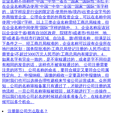
企业名称不得称呼“中国”“中华”“省市”“国家”“国际性”等红字;
在企业名称两边使用“中国”“中华”“全国”“国家”“国际”等字样
的，该字样应是行业的限定语;使用外地(境内)出资企业字号的
外商独资企业、公理会全资的外商投资企业，可以在名称中间
使用“(中国)”字样。以上三类企业名称需经工商总局核准，但
在企业名称中间使用“国际”字样的除外。 3、企业名称应该冠
以企业设于省(都有自治区政府、院辖市)或者市(包括州、地、
盟)或者县(包括市行政区域、自治县、旗)所辖名称，但满足以
下条件之一、经工商总局核准的，企业名称可以设有企业所在
地行政区划：国务院批准的;工商总局登记注册的;人民币(或注
册资金)不超过5000万元人民币的;工商总局内有规定的。4、
如果名字有完全一致的，是不审核通过的，或者是字不同但是
有相同的发音的话，这样也不被审核通过的。 公司注册需要
注意的环节1、公司名称的命名，要符合规定又要符合公司属
性定向。2、申报纳税。该缴的税收一定要及时申报缴纳，但
同时我们也可以选择合理性避税来节省公司运营成本。众所周
知，公司的名称审核备案只有通过了，才能进行公司注册的其
他流程，一旦公司名称审核被驳回，就不能进行下一步操作，
所以我们在给公司起名的时候就必须多准备几个，在核名的时
候可以多个机会。
注册新公司怎么取名？