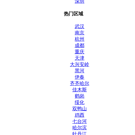
深圳
热门区域
武汉
南京
杭州
成都
重庆
天津
大兴安岭
黑河
伊春
齐齐哈尔
佳木斯
鹤岗
绥化
双鸭山
鸡西
七台河
哈尔滨
牡丹江