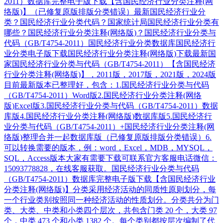
2011）数据库完整电子版下载【含国民经济行业分类注释(网
络版)】（已修复原版排版分类错误）最新国民经济行业分
类？国民经济行业分类代码？国家统计局国民经济行业分类有
哪些？国民经济行业分类注释(网络版)？国民经济行业分类与
代码（GB/T4754-2011）国民经济行业分类数据库国民经济行
业分类电子版下载国民经济行业分类注释(网络版)下载最新国
家国民经济行业分类与代码（GB/T4754-2011）【含国民经济
行业分类注释(网络版)】，2011版，2017版，2021版，2024版
目前最新版本已整理好，包含：1.国民经济行业分类与代码
（GB/T4754-2011）Word版2.国民经济行业分类注释(网络
版)Excel版3.国民经济行业分类与代码（GB/T4754-2011）数据
库版4.国民经济行业分类注释(网络版)数据库版5.国民经济行
业分类与代码（GB/T4754-2011）+国民经济行业分类注释(网
络版)整理合并一起数据库版（已修复原版排版分类错误）6.
可以转换需要的版本，例：word，Excel，MDB，MYSQL，
SQL，Access版本大家有需要下载可联系官方客服电话微信：
15093778828，在线客服获取。国民经济行业分类与代码
（GB/T4754-2011）数据库完整电子版下载【含国民经济行业
分类注释(网络版)】分类采用经济活动的同质性原则划分，每
一个行业类别按照同一种经济活动的性质划分。分类共分为门
类、大类、中类和小类四个层次，共包含门类 20 个，大类 97
个，中类 473 个和小类 1382 个。每个类别都按层次编制了代