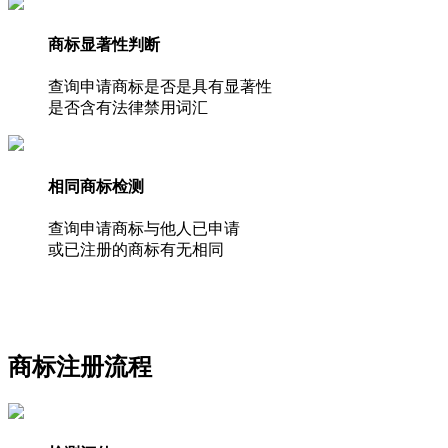
商标显著性判断
查询申请商标是否是具有显著性
是否含有法律禁用词汇
相同商标检测
查询申请商标与他人已申请
或已注册的商标有无相同
商标注册流程