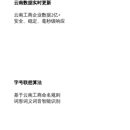
云南数据实时更新
云南工商企业数据2亿+
安全、稳定、毫秒级响应
字号联想算法
基于云南工商命名规则
词形词义词音智能识别