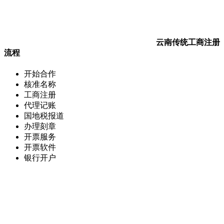
云南传统工商注册
流程
开始合作
核准名称
工商注册
代理记账
国地税报道
办理刻章
开票服务
开票软件
银行开户