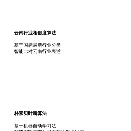
云南行业相似度算法
基于国标最新行业分类
智能比对云南行业表述
朴素贝叶斯算法
基于机器自动学习法