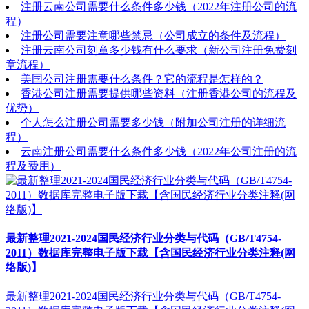
注册云南公司需要什么条件多少钱（2022年注册公司的流
程）
注册公司需要注意哪些禁忌（公司成立的条件及流程）
注册云南公司刻章多少钱有什么要求（新公司注册免费刻
章流程）
美国公司注册需要什么条件？它的流程是怎样的？
香港公司注册需要提供哪些资料（注册香港公司的流程及
优势）
个人怎么注册公司需要多少钱（附加公司注册的详细流
程）
云南注册公司需要什么条件多少钱（2022年公司注册的流
程及费用）
最新整理2021-2024国民经济行业分类与代码（GB/T4754-
2011）数据库完整电子版下载【含国民经济行业分类注释(网
络版)】
最新整理2021-2024国民经济行业分类与代码（GB/T4754-