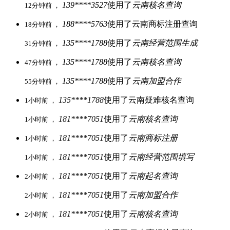
139****3527
使用了
云南核名查询
12分钟前 ，
188****5763
使用了云南商标注册查询
18分钟前 ，
135****1788
使用了
云南经营范围生成
31分钟前 ，
135****1788
使用了
云南核名查询
47分钟前 ，
135****1788
使用了
云南加盟合作
55分钟前 ，
135****1788
使用了云南疑难核名查询
1小时前 ，
181****7051
使用了
云南核名查询
1小时前 ，
181****7051
使用了
云南商标注册
1小时前 ，
181****7051
使用了
云南经营范围填写
1小时前 ，
181****7051
使用了
云南起名查询
2小时前 ，
181****7051
使用了
云南加盟合作
2小时前 ，
181****7051
使用了
云南核名查询
2小时前 ，