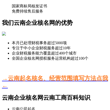
国家商标局核发证书
免费持续售后服务
我们云南企业核名网的优势
本月已处理财税事务超过
5000
项
专注于中小企业财税服务超过
10
年
企业财税服务能力覆盖超过
400
个城市
全国企业核名网授权服务运营机构超过
100
个
→云南起名核名、经营范围填写方法点我
←
云南企业核名网云南工商百科知识
云南公司起名