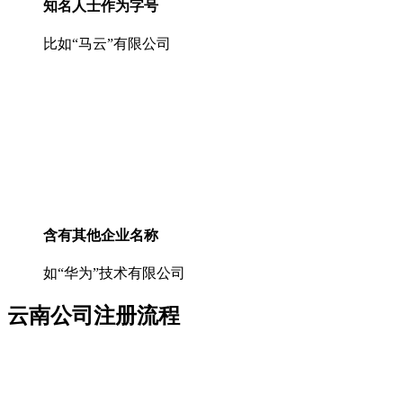
知名人士作为字号
比如“马云”有限公司
含有其他企业名称
如“华为”技术有限公司
云南公司注册流程