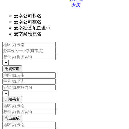
大庆
云南公司起名
云南公司核名
云南经营范围查询
云南疑难核名
免费查询
开始核名
点击生成