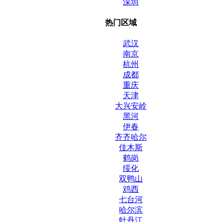
深圳
热门区域
武汉
南京
杭州
成都
重庆
天津
大兴安岭
黑河
伊春
齐齐哈尔
佳木斯
鹤岗
绥化
双鸭山
鸡西
七台河
哈尔滨
牡丹江