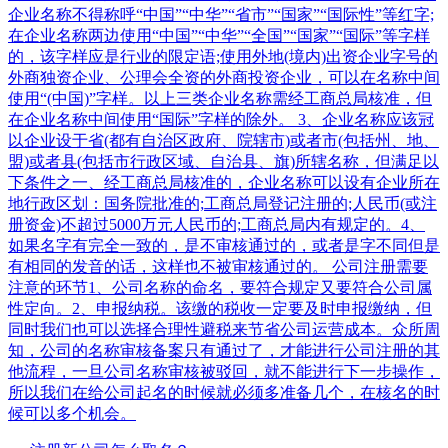
企业名称不得称呼“中国”“中华”“省市”“国家”“国际性”等红字;
在企业名称两边使用“中国”“中华”“全国”“国家”“国际”等字样
的，该字样应是行业的限定语;使用外地(境内)出资企业字号的
外商独资企业、公理会全资的外商投资企业，可以在名称中间
使用“(中国)”字样。以上三类企业名称需经工商总局核准，但
在企业名称中间使用“国际”字样的除外。 3、企业名称应该冠
以企业设于省(都有自治区政府、院辖市)或者市(包括州、地、
盟)或者县(包括市行政区域、自治县、旗)所辖名称，但满足以
下条件之一、经工商总局核准的，企业名称可以设有企业所在
地行政区划：国务院批准的;工商总局登记注册的;人民币(或注
册资金)不超过5000万元人民币的;工商总局内有规定的。4、
如果名字有完全一致的，是不审核通过的，或者是字不同但是
有相同的发音的话，这样也不被审核通过的。 公司注册需要
注意的环节1、公司名称的命名，要符合规定又要符合公司属
性定向。2、申报纳税。该缴的税收一定要及时申报缴纳，但
同时我们也可以选择合理性避税来节省公司运营成本。众所周
知，公司的名称审核备案只有通过了，才能进行公司注册的其
他流程，一旦公司名称审核被驳回，就不能进行下一步操作，
所以我们在给公司起名的时候就必须多准备几个，在核名的时
候可以多个机会。