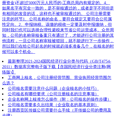
册资金)不超过5000万元人民币的;工商总局内有规定的。4、
如果名字有完全一致的，是不审核通过的，或者是字不同但是
有相同的发音的话，这样也不被审核通过的。 公司注册需要
注意的环节1、公司名称的命名，要符合规定又要符合公司属
性定向。2、申报纳税。该缴的税收一定要及时申报缴纳，但
同时我们也可以选择合理性避税来节省公司运营成本。众所周
知，公司的名称审核备案只有通过了，才能进行公司注册的其
他流程，一旦公司名称审核被驳回，就不能进行下一步操作，
所以我们在给公司起名的时候就必须多准备几个，在核名的时
候可以多个机会。
最新整理2021-2024国民经济行业分类与代码（GB/T4754-
2011）数据库完整电子版下载【含国民经济行业分类注释(网
络版)】
工商网上核名，公司注册经营范围、营业执照经营范围怎
么选？
公司核名需要注意什么问题（企业核名的小技巧）
公司核名有哪些要求（公司注册核名的注意事项）
企业名称网上核准怎么操作（附：公司核名的操作步骤）
公司核名需要多久出结果（企业取名的基本原则）
注册西贡区传媒公司需要什么手续（开传媒公司的费用及
步骤）