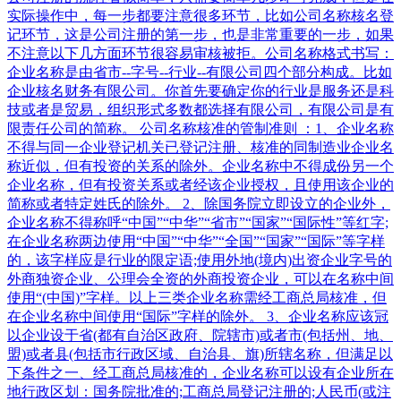
实际操作中，每一步都要注意很多环节，比如公司名称核名登
记环节，这是公司注册的第一步，也是非常重要的一步，如果
不注意以下几方面环节很容易审核被拒。公司名称格式书写：
企业名称是由省市--字号--行业--有限公司四个部分构成。比如
企业核名财务有限公司。你首先要确定你的行业是服务还是科
技或者是贸易，组织形式多数都选择有限公司，有限公司是有
限责任公司的简称。 公司名称核准的管制准则 ：1、企业名称
不得与同一企业登记机关已登记注册、核准的同制造业企业名
称近似，但有投资的关系的除外。企业名称中不得成份另一个
企业名称，但有投资关系或者经该企业授权，且使用该企业的
简称或者特定姓氏的除外。 2、除国务院立即设立的企业外，
企业名称不得称呼“中国”“中华”“省市”“国家”“国际性”等红字;
在企业名称两边使用“中国”“中华”“全国”“国家”“国际”等字样
的，该字样应是行业的限定语;使用外地(境内)出资企业字号的
外商独资企业、公理会全资的外商投资企业，可以在名称中间
使用“(中国)”字样。以上三类企业名称需经工商总局核准，但
在企业名称中间使用“国际”字样的除外。 3、企业名称应该冠
以企业设于省(都有自治区政府、院辖市)或者市(包括州、地、
盟)或者县(包括市行政区域、自治县、旗)所辖名称，但满足以
下条件之一、经工商总局核准的，企业名称可以设有企业所在
地行政区划：国务院批准的;工商总局登记注册的;人民币(或注