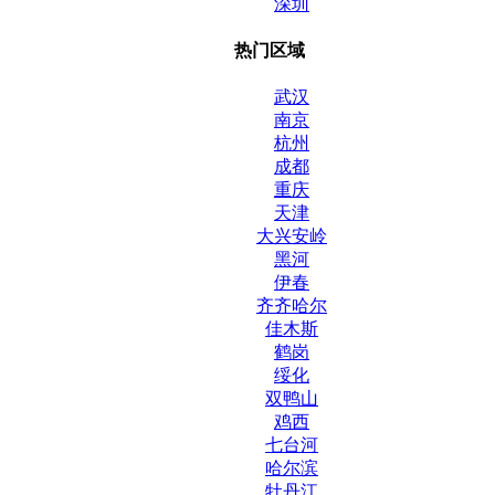
深圳
热门区域
武汉
南京
杭州
成都
重庆
天津
大兴安岭
黑河
伊春
齐齐哈尔
佳木斯
鹤岗
绥化
双鸭山
鸡西
七台河
哈尔滨
牡丹江