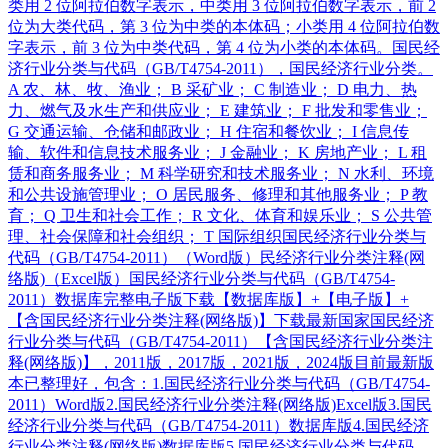
类用 2 位阿拉伯数字表示，中类用 3 位阿拉伯数字表示，前 2
位为大类代码，第 3 位为中类的本体码；小类用 4 位阿拉伯数
字表示，前 3 位为中类代码，第 4 位为小类的本体码。国民经
济行业分类与代码（GB/T4754-2011），国民经济行业分类。
A 农、林、牧、渔业； B 采矿业； C 制造业； D 电力、热
力、燃气及水生产和供应业； E 建筑业； F 批发和零售业；
G 交通运输、仓储和邮政业； H 住宿和餐饮业； I 信息传
输、软件和信息技术服务业； J 金融业； K 房地产业； L 租
赁和商务服务业； M 科学研究和技术服务业； N 水利、环境
和公共设施管理业； O 居民服务、修理和其他服务业； P 教
育； Q 卫生和社会工作； R 文化、体育和娱乐业； S 公共管
理、社会保障和社会组织； T 国际组织国民经济行业分类与
代码（GB/T4754-2011）（Word版）民经济行业分类注释(网
络版)（Excel版）国民经济行业分类与代码（GB/T4754-
2011）数据库完整电子版下载【数据库版】+【电子版】+
【含国民经济行业分类注释(网络版)】下载最新国家国民经济
行业分类与代码（GB/T4754-2011）【含国民经济行业分类注
释(网络版)】，2011版，2017版，2021版，2024版目前最新版
本已整理好，包含：1.国民经济行业分类与代码（GB/T4754-
2011）Word版2.国民经济行业分类注释(网络版)Excel版3.国民
经济行业分类与代码（GB/T4754-2011）数据库版4.国民经济
行业分类注释(网络版)数据库版5.国民经济行业分类与代码