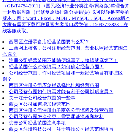
（GB/T4754-2011）+国民经济行业分类注释(网络版)整理合并
一起数据库版（已修复原版排版分类错误）6.可以转换需要的
版本，例：word，Excel，MDB，MYSQL，SQL，Access版本
大家有需要下载可联系官方客服电话微信：15093778828，在
线客服获取。
西贡区注册零食店经营范围要怎么写？
工商网上核名，公司注册经营范围、营业执照经营范围怎
么选？
注册公司经营范围不能随便填写了，搞错就麻烦了！
经营范围什么时候填写？如何确定经营范围！
公司经营范围，许可经营项目和一般经营项目有哪些区
别？
西贡区注册公司应怎样选择地址和经营范围
公司经营范围如何填写才能有利于公司以后发展？
关于注册公司经营范围的一些事
西贡区公司如何增加经营范围
西贡区注册公司注册电子商务公司流程及经营范围
公司经营范围怎么变更，需要哪些流程和材料
变更公司经营范围注意事项
西贡区注册科技公司，注册科技公司经营范围填写