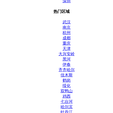
深圳
热门区域
武汉
南京
杭州
成都
重庆
天津
大兴安岭
黑河
伊春
齐齐哈尔
佳木斯
鹤岗
绥化
双鸭山
鸡西
七台河
哈尔滨
牡丹江